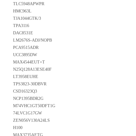
TLC5948APWPR
HMC963L
TJA1044GTK/3
TPA3116
DAC8531E
LM2676S-ADJ/NOPB
PCA9515ADR
UCC3895DW
MAX4544EUT+T
N25Q128A13ESE40F
LT3958EUHE
TPS3823-30DBVR
CSD16323Q3
NCP1395BDR2G
M74VHC1GT50DFT1G
74LVC1G17GW
ZEN056V130A24LS
H100
MAX3735AETG