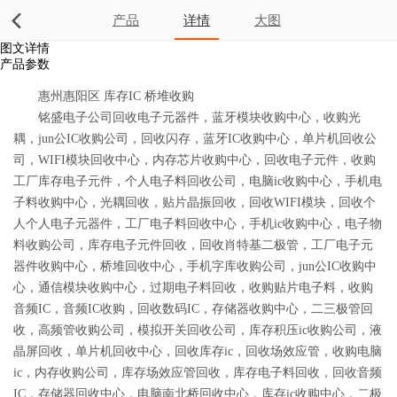
产品
详情
大图
图文详情
产品参数
惠州惠阳区 库存IC 桥堆收购
铭盛电子公司回收电子元器件，蓝牙模块收购中心，收购光
耦，jun公IC收购公司，回收闪存，蓝牙IC收购中心，单片机回收公
司，WIFI模块回收中心，内存芯片收购中心，回收电子元件，收购
工厂库存电子元件，个人电子料回收公司，电脑ic收购中心，手机电
子料收购中心，光耦回收，贴片晶振回收，回收WIFI模块，回收个
人个人电子元器件，工厂电子料回收中心，手机ic收购中心，电子物
料收购公司，库存电子元件回收，回收肖特基二极管，工厂电子元
器件收购中心，桥堆回收中心，手机字库收购公司，jun公IC收购中
心，通信模块收购中心，过期电子料回收，收购贴片电子料，收购
音频IC，音频IC收购，回收数码IC，存储器收购中心，二三极管回
收，高频管收购公司，模拟开关回收公司，库存积压ic收购公司，液
晶屏回收，单片机回收中心，回收库存ic，回收场效应管，收购电脑
ic，内存收购公司，库存场效应管回收，库存电子料回收，回收音频
IC，存储器回收中心，电脑南北桥回收中心，库存ic收购中心，二极