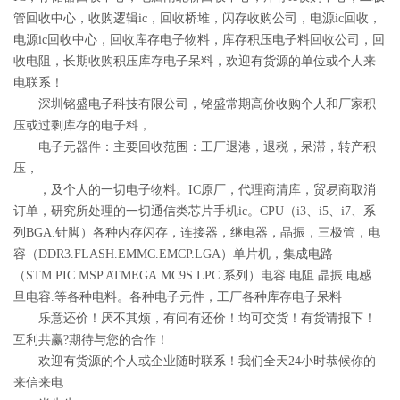
管回收中心，收购逻辑ic，回收桥堆，闪存收购公司，电源ic回收，
电源ic回收中心，回收库存电子物料，库存积压电子料回收公司，回
收电阻，长期收购积压库存电子呆料，欢迎有货源的单位或个人来
电联系！
深圳铭盛电子科技有限公司，铭盛常期高价收购个人和厂家积
压或过剩库存的电子料，
电子元器件：主要回收范围：工厂退港，退税，呆滞，转产积
压，
，及个人的一切电子物料。IC原厂，代理商清库，贸易商取消
订单，研究所处理的一切通信类芯片手机ic。CPU（i3、i5、i7、系
列BGA.针脚）各种内存闪存，连接器，继电器，晶振，三极管，电
容（DDR3.FLASH.EMMC.EMCP.LGA）单片机，集成电路
（STM.PIC.MSP.ATMEGA.MC9S.LPC.系列）电容.电阻.晶振.电感.
旦电容.等各种电料。各种电子元件，工厂各种库存电子呆料
乐意还价！厌不其烦，有问有还价！均可交货！有货请报下！
互利共赢?期待与您的合作！
欢迎有货源的个人或企业随时联系！我们全天24小时恭候你的
来信来电