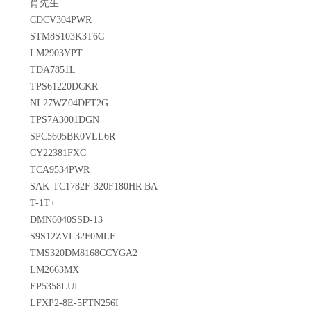
肖先生
CDCV304PWR
STM8S103K3T6C
LM2903YPT
TDA7851L
TPS61220DCKR
NL27WZ04DFT2G
TPS7A3001DGN
SPC5605BK0VLL6R
CY22381FXC
TCA9534PWR
SAK-TC1782F-320F180HR BA
T-1T+
DMN6040SSD-13
S9S12ZVL32F0MLF
TMS320DM8168CCYGA2
LM2663MX
EP5358LUI
LFXP2-8E-5FTN256I